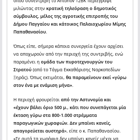
όπου συνεντρίβη το Antonov 12ΒΚ περιέγραψε
μιλώντας στην
κρατική τηλεόραση ο δημοτικός
σύμβουλος, μέλος της αγροτικής επιτροπής του
Δήμου Παγγαίου και κάτοικος Παλαιοχωρίου Μίμης
Παπαθανασίου
.
Όπως είπε, σήμερα κάποια συνεργεία έχουν αρχίσει
να αποχωρούν από την περιοχή της συντριβής, ενώ
παραμένει η
ομάδα των πυροτεχνουργών του
Στρατού
(από το Τάγμα Εκκαθάρισης Ναρκοπεδίων
Ξηράς). Όπως εκτιμάται,
θα παραμείνουν εκεί «γύρω
στον ένα με ενάμιση μήνα»
.
Η περιοχή φρουρείται
από την Αστυνομία και
«έχουν βάλει όριο 500 μ., κάτι που συνεπάγεται μία
έκταση γύρω στα 800-1.000 στρέμματα
παραγωγικών χωραφιών. Δεν μπαίνει κανείς,
απαγορεύεται αυστηρά
», είπε ο κ. Παπαθανασίου.
«Σε αυτά τα χωράφια δεν μπαίνει κανείς μέχρι να